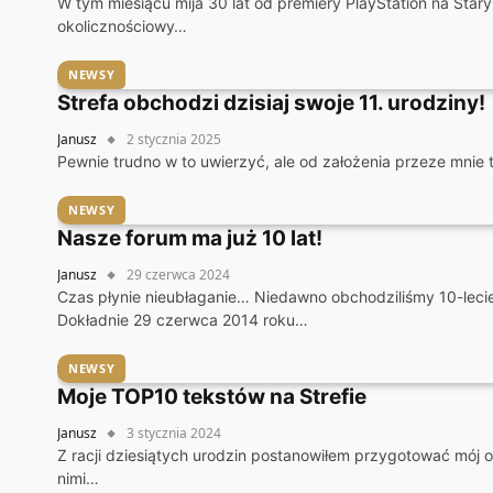
W tym miesiącu mija 30 lat od premiery PlayStation na Sta
okolicznościowy…
NEWSY
Strefa obchodzi dzisiaj swoje 11. urodziny!
Janusz
2 stycznia 2025
Pewnie trudno w to uwierzyć, ale od założenia przeze mnie t
NEWSY
Nasze forum ma już 10 lat!
Janusz
29 czerwca 2024
Czas płynie nieubłaganie… Niedawno obchodziliśmy 10-lecie 
Dokładnie 29 czerwca 2014 roku…
NEWSY
Moje TOP10 tekstów na Strefie
Janusz
3 stycznia 2024
Z racji dziesiątych urodzin postanowiłem przygotować mój os
nimi…