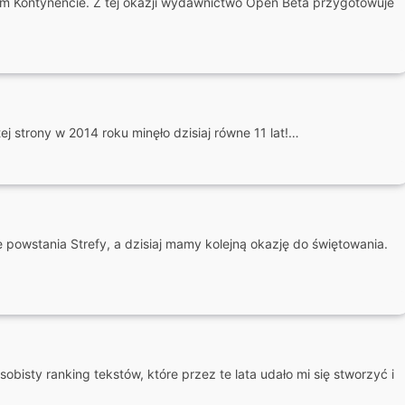
rym Kontynencie. Z tej okazji wydawnictwo Open Beta przygotowuje
ej strony w 2014 roku minęło dzisiaj równe 11 lat!…
powstania Strefy, a dzisiaj mamy kolejną okazję do świętowania.
obisty ranking tekstów, które przez te lata udało mi się stworzyć i