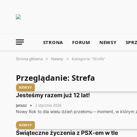
STRONA
FORUM
NEWSY
SPR
Strona główna
Newsy
Kategoria: "Strefa"
»
»
Przeglądanie:
Strefa
NEWSY
Jesteśmy razem już 12 lat!
Janusz
2 stycznia 2026
Nowy Rok to dla wielu dzień przełomu – moment, w którym 
NEWSY
Świąteczne życzenia z PSX-em w tle