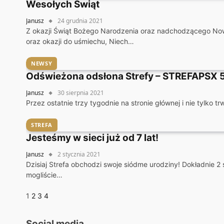
Wesołych Świąt
Janusz
24 grudnia 2021
Z okazji Świąt Bożego Narodzenia oraz nadchodzącego No
oraz okazji do uśmiechu, Niech…
NEWSY
Odświeżona odsłona Strefy – STREFAPSX 5
Janusz
30 sierpnia 2021
Przez ostatnie trzy tygodnie na stronie głównej i nie tylko 
STREFA
Jesteśmy w sieci już od 7 lat!
Janusz
2 stycznia 2021
Dzisiaj Strefa obchodzi swoje siódme urodziny! Dokładnie 2 
mogliście…
Następny
1
2
3
4
Social media