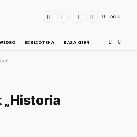
LOGIN
Facebook
X
Instagram
YouTube
(Twitter)
WIDEO
BIBLIOTEKA
BAZA GIER
tion”
„Historia