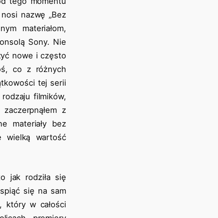
e od tego momentu
 nosi nazwę „Bez
lnym materiałom,
konsolą Sony. Nie
zyć nowe i często
oś, co z różnych
kowości tej serii
rodzaju filmików,
ę zaczerpnąłem z
ne materiały bez
e wielką wartość
 jak rodziła się
wspiąć się na sam
 który w całości
icach premiery