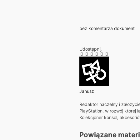
bez komentarza
dokument
Udostępnij.
Facebook
Twitter
Pinterest
LinkedIn
Tumblr
E-
mail
Janusz
Strona
Redaktor naczelny i założyci
internetowa
PlayStation, w rozwój której 
Kolekcjoner konsol, akcesori
Powiązane
materi