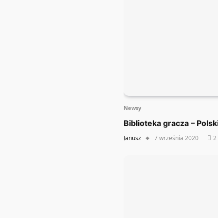
Newsy
Biblioteka gracza – Pols
Janusz
7 września 2020
2