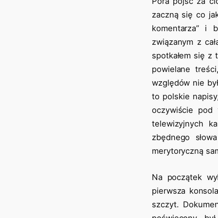
Pora pójść za ci
zaczną się co ja
komentarza” i b
związanym z całą
spotkałem się z 
powielane treśc
względów nie był
to polskie napis
oczywiście pod 
telewizyjnych k
zbędnego słowa 
merytoryczną sam
Na początek wyb
pierwsza konsola
szczyt. Dokumen
poświęcony by