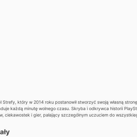
el Strefy, który w 2014 roku postanowił stworzyć swoją własną stron
ładuje każdą minutę wolnego czasu. Skryba i odkrywca historii PlaySta
ów, ciekawostek i gier, pałający szczególnym uczuciem do wszystkieg
ały