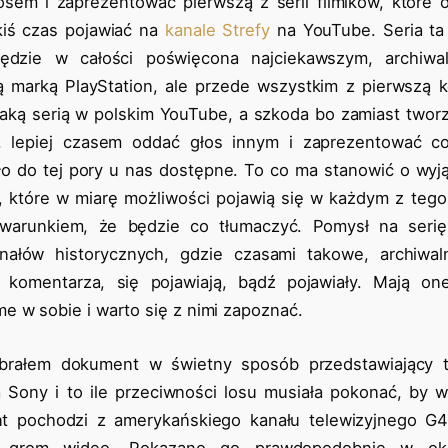
osem i zaprezentować pierwszą z serii filmików, któr
kiś czas pojawiać na
kanale Strefy
na YouTube. Seria ta
ędzie w całości poświęcona najciekawszym, archiwa
 marką PlayStation, ale przede wszystkim z pierwszą 
taką serią w polskim YouTube, a szkoda bo zamiast twor
i, lepiej czasem oddać głos innym i zaprezentować c
o do tej pory u nas dostępne. To co ma stanowić o wyjąt
y, które w miarę możliwości pojawią się w każdym z tego 
warunkiem, że będzie co tłumaczyć. Pomysł na seri
anałów historycznych, gdzie czasami takowe, archiwal
komentarza, się pojawiają, bądź pojawiały. Mają on
e w sobie i warto się z nimi zapoznać.
rałem dokument w świetny sposób przedstawiający to
 Sony i to ile przeciwności losu musiała pokonać, by 
t pochodzi z amerykańskiego kanału telewizyjnego G4,
ł grom wideo. Pokazano go prawdopodobnie w okol