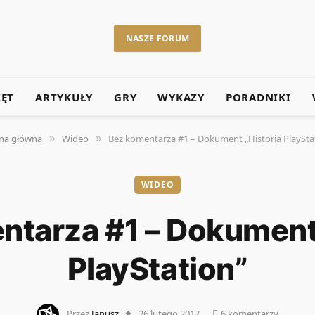
NASZE FORUM
ZĘT
ARTYKUŁY
GRY
WYKAZY
PORADNIKI
na główna
Wideo
Bez komentarza #1 – Dokument „Historia PlaySta
»
»
WIDEO
ntarza #1 – Dokument 
PlayStation”
Przez
Janusz
26 lutego 2017
6 komentarzy