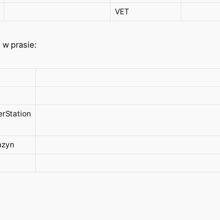
VET
 w prasie:
erStation
azyn