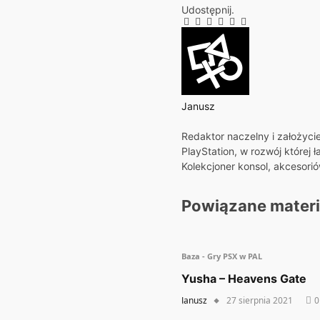
Udostępnij.
Facebook
Twitter
Pinterest
LinkedIn
Tumblr
E-
mail
Janusz
Strona
Redaktor naczelny i założyci
internetowa
PlayStation, w rozwój której 
Kolekcjoner konsol, akcesori
Powiązane
materi
Baza - Gry PSX w PAL
Yusha – Heavens Gate
Janusz
27 sierpnia 2021
0