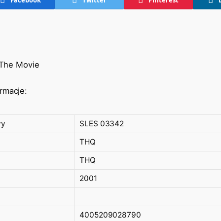
 The Movie
rmacje:
wy
SLES 03342
THQ
THQ
2001
4005209028790