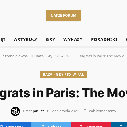
NASZE FORUM
ZĘT
ARTYKUŁY
GRY
WYKAZY
PORADNIKI
Strona główna
Baza - Gry PSX w PAL
Rugrats in Paris: The Movie
»
»
BAZA - GRY PSX W PAL
grats in Paris: The Mo
Przez
Janusz
27 sierpnia 2021
Brak komentarzy
Facebook
Twitter
Pinterest