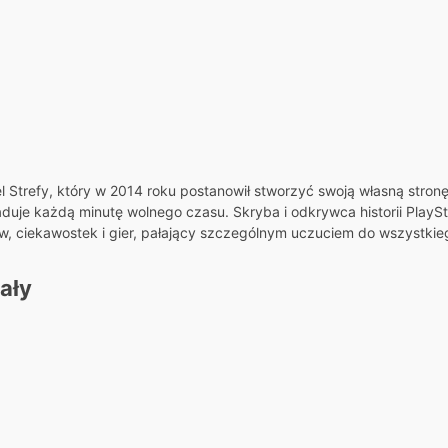
el Strefy, który w 2014 roku postanowił stworzyć swoją własną stron
ładuje każdą minutę wolnego czasu. Skryba i odkrywca historii PlaySta
ów, ciekawostek i gier, pałający szczególnym uczuciem do wszystkieg
ały