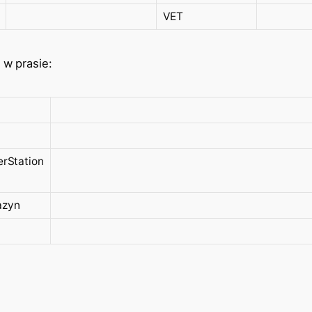
VET
 w prasie:
erStation
azyn