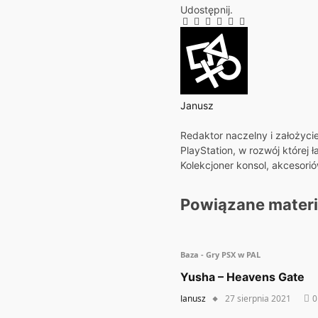
Udostępnij.
Facebook
Twitter
Pinterest
LinkedIn
Tumblr
E-
mail
Janusz
Strona
Redaktor naczelny i założyci
internetowa
PlayStation, w rozwój której 
Kolekcjoner konsol, akcesori
Powiązane
materi
Baza - Gry PSX w PAL
Yusha – Heavens Gate
Janusz
27 sierpnia 2021
0