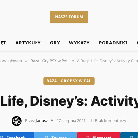
NASZE FORUM
ZĘT
ARTYKUŁY
GRY
WYKAZY
PORADNIKI
rona główna
Baza - Gry PSX w PAL
A Bug’s Life, Disney’s: Activity Cen
»
»
BAZA - GRY PSX W PAL
Life, Disney’s: Activi
Przez
Janusz
27 sierpnia 2021
Brak komentarzy
Facebook
Twitter
Pinterest