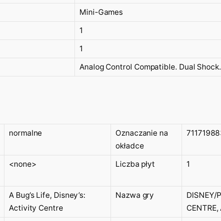
Mini-Games
1
1
Analog Control Compatible. Dual Shock.
normalne
Oznaczanie na
7117198
okładce
<none>
Liczba płyt
1
A Bug’s Life, Disney’s:
Nazwa gry
DISNEY/P
Activity Centre
CENTRE, 