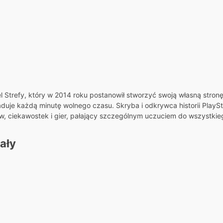
el Strefy, który w 2014 roku postanowił stworzyć swoją własną stron
ładuje każdą minutę wolnego czasu. Skryba i odkrywca historii PlaySta
ów, ciekawostek i gier, pałający szczególnym uczuciem do wszystkieg
ały