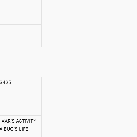
83425
IXAR’S ACTIVITY
A BUG’S LIFE