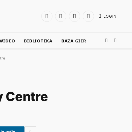
LOGIN
Facebook
X
Instagram
YouTube
(Twitter)
WIDEO
BIBLIOTEKA
BAZA GIER
tre
ty Centre
LinkedIn