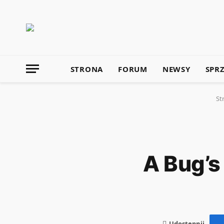
STRONA
FORUM
NEWSY
SPR
St
A Bug’s 
Udostępnij