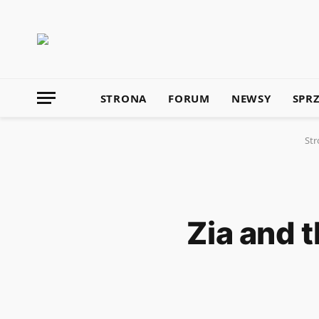
STRONA
FORUM
NEWSY
SPR
Str
Zia and 