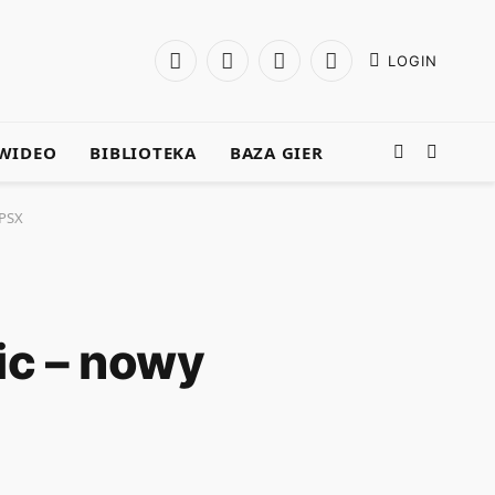
LOGIN
Facebook
X
Instagram
YouTube
(Twitter)
WIDEO
BIBLIOTEKA
BAZA GIER
 PSX
ic – nowy