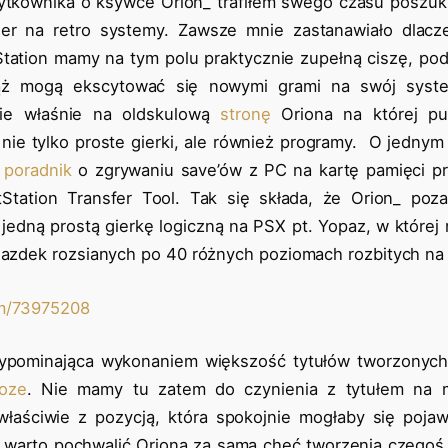
tkownika o ksywce Orion_ trafiłem swego czasu poszuku
er na retro systemy. Zawsze mnie zastanawiało dlac
tation mamy na tym polu praktycznie zupełną ciszę, pod
ąż mogą ekscytować się nowymi grami na swój syste
nie właśnie na oldskulową
stronę
Oriona na której pu
 nie tylko proste gierki, ale również programy. O jedny
c
poradnik
o zgrywaniu save’ów z PC na kartę pamięci pr
Station Transfer Tool. Tak się składa, że Orion_ po
 jedną prostą gierkę logiczną na PSX pt. Yopaz, w które
wiazdek rozsianych po 40 różnych poziomach rozbitych na 
om/73975208
zypominająca wykonaniem większość tytułów tworzonyc
oze
. Nie mamy tu zatem do czynienia z tytułem na 
 właściwie z pozycją, która spokojnie mogłaby się pojawi
 warto pochwalić Oriona za samą chęć tworzenia czego