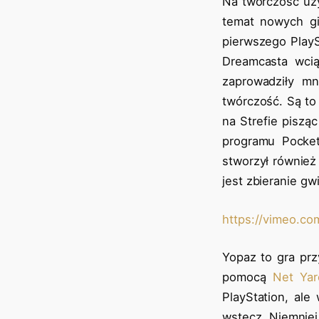
Na twórczość uży
temat nowych gi
pierwszego PlayS
Dreamcasta wci
zaprowadziły m
twórczość. Są to
na Strefie piszą
programu Pocket
stworzył również
jest zbieranie g
https://vimeo.c
Yopaz to gra pr
pomocą
Net Yar
PlayStation, ale
wstecz. Niemniej