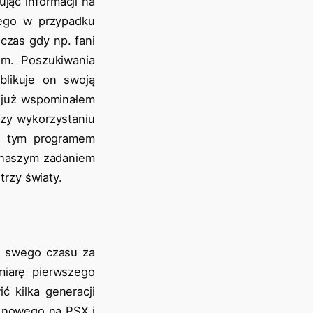
jąc informacji na
zego w przypadku
czas gdy np. fani
m. Poszukiwania
blikuje on swoją
m już wspominałem
zy wykorzystaniu
za tym programem
j naszym zadaniem
trzy światy.
h swego czasu za
miarę pierwszego
ć kilka generacji
ś nowego na PSX i