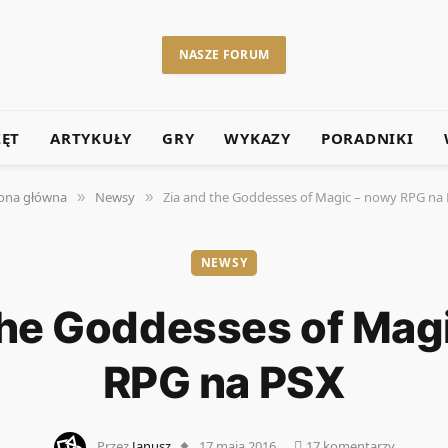
NASZE FORUM
ZĘT
ARTYKUŁY
GRY
WYKAZY
PORADNIKI
ona główna
Newsy
Zia and the Goddesses of Magic – nowy RPG na
»
»
NEWSY
the Goddesses of Mag
RPG na PSX
Przez
Janusz
17 maja 2016
17 komentarzy