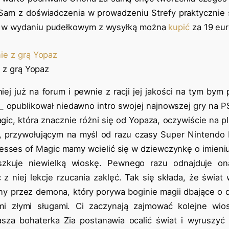
Sam z doświadczenia w prowadzeniu Strefy praktycznie 
rę w wydaniu pudełkowym z wysyłką można
kupić
za 19 eur
 z grą Yopaz
ej już na forum i pewnie z racji jej jakości na tym bym 
n_ opublikował niedawno intro swojej najnowszej gry na P
ic, która znacznie różni się od Yopaza, oczywiście na pl
, przywołującym na myśl od razu czasy Super Nintendo 
esses of Magic mamy wcielić się w dziewczynkę o imieniu 
szkuje niewielką wioskę. Pewnego razu odnajduje on
z niej lekcje rzucania zaklęć. Tak się składa, że świat 
y przez demona, który porywa boginie magii dbające o d
i złymi sługami. Ci zaczynają zajmować kolejne wios
sza bohaterka Zia postanawia ocalić świat i wyruszyć