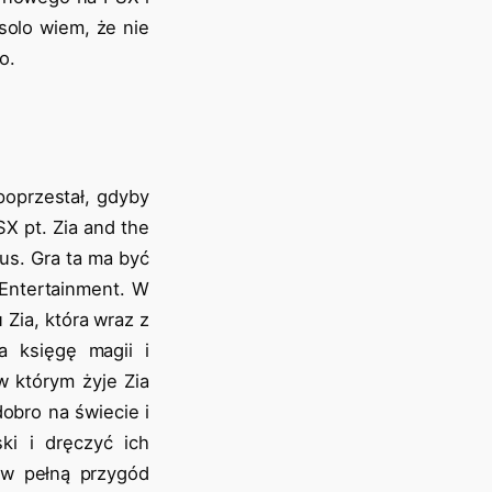
solo wiem, że nie
o.
poprzestał, gdyby
SX pt. Zia and the
us. Gra ta ma być
Entertainment. W
Zia, która wraz z
a księgę magii i
w którym żyje Zia
obro na świecie i
ki i dręczyć ich
 w pełną przygód