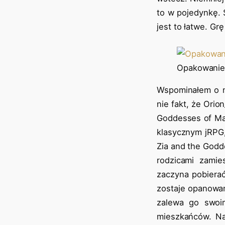
to w pojedynkę. 
jest to łatwe. G
Opakowanie
Wspominałem o ni
nie fakt, że Orio
Goddesses of Mag
klasycznym jRPG
Zia and the Godd
rodzicami zamie
zaczyna pobierać 
zostaje opanowan
zalewa go swoim
mieszkańców. Na