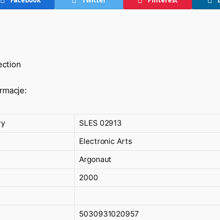
ection
rmacje:
wy
SLES 02913
Electronic Arts
Argonaut
2000
5030931020957