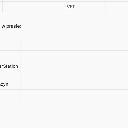
VET
 w prasie:
erStation
azyn