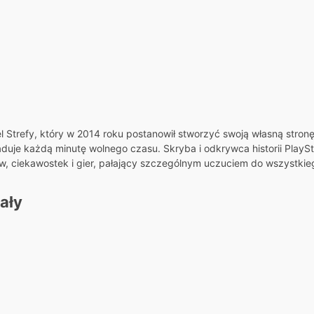
el Strefy, który w 2014 roku postanowił stworzyć swoją własną stron
ładuje każdą minutę wolnego czasu. Skryba i odkrywca historii PlaySta
ów, ciekawostek i gier, pałający szczególnym uczuciem do wszystkieg
ały