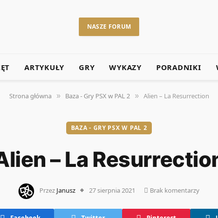
NASZE FORUM
ZĘT
ARTYKUŁY
GRY
WYKAZY
PORADNIKI
Strona główna
Baza - Gry PSX w PAL 2
Alien – La Resurrection
»
»
BAZA - GRY PSX W PAL 2
Alien – La Resurrectio
Przez
Janusz
27 sierpnia 2021
Brak komentarzy
Facebook
Twitter
Pinterest