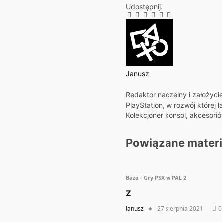
Udostępnij.
Facebook
Twitter
Pinterest
LinkedIn
Tumblr
E-
mail
Janusz
Strona
Redaktor naczelny i założyci
internetowa
PlayStation, w rozwój której 
Kolekcjoner konsol, akcesori
Powiązane
materi
Baza - Gry PSX w PAL 2
Z
Janusz
27 sierpnia 2021
0