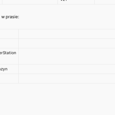
 w prasie:
erStation
azyn