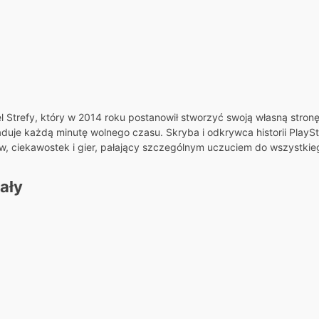
el Strefy, który w 2014 roku postanowił stworzyć swoją własną stron
ładuje każdą minutę wolnego czasu. Skryba i odkrywca historii PlaySta
ów, ciekawostek i gier, pałający szczególnym uczuciem do wszystkieg
ały