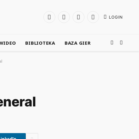
LOGIN
Facebook
X
Instagram
YouTube
(Twitter)
WIDEO
BIBLIOTEKA
BAZA GIER
al
eneral
LinkedIn