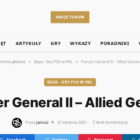
NASZE FORUM
ZĘT
ARTYKUŁY
GRY
WYKAZY
PORADNIKI
Strona główna
Baza - Gry PSX w PAL
Panzer General II – Allied Gener
»
»
BAZA - GRY PSX W PAL
r General II – Allied G
Przez
Janusz
27 sierpnia 2021
Brak komentarzy
Facebook
Twitter
Pinterest