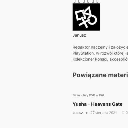
Facebook
Twitter
Pinterest
LinkedIn
Tumblr
E-
mail
Janusz
Strona
Redaktor naczelny i założyci
internetowa
PlayStation, w rozwój której 
Kolekcjoner konsol, akcesori
Powiązane
materi
Baza - Gry PSX w PAL
Yusha – Heavens Gate
Janusz
27 sierpnia 2021
0